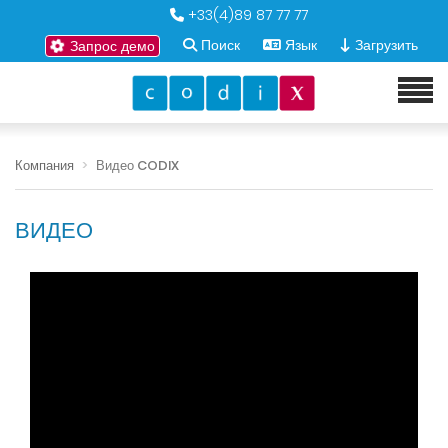
+33(4)89 87 77 77
Поиск
Язык
Загрузить
Запрос демо
Компания
Видео CODIX
ВИДЕО