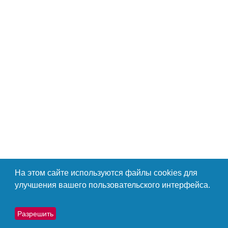
2025-09-03 – 2025-09-05
51-Я ЕЖЕГОДНАЯ КОНФЕРЕНЦИЯ ITFA
Компания CODIX рада стать серебряным спонсором
51-....
На этом сайте используются файлы cookies для
Узнай больше
улучшения вашего пользовательского интерфейса.
Разрешить