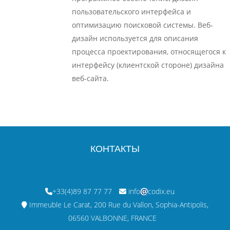
пользовательского интерфейса и
оптимизацию поисковой системы. Веб-
дизайн используется для описания
процесса проектирования, относящегося к
интерфейсу (клиентской стороне) дизайна
веб-сайта.
КОНТАКТЫ
+33(4)89 87 77 77
info
codix.eu
Immeuble Le Carat, 200 Rue du Vallon, Sophia-Antipolis,
06560 VALBONNE, FRANCE