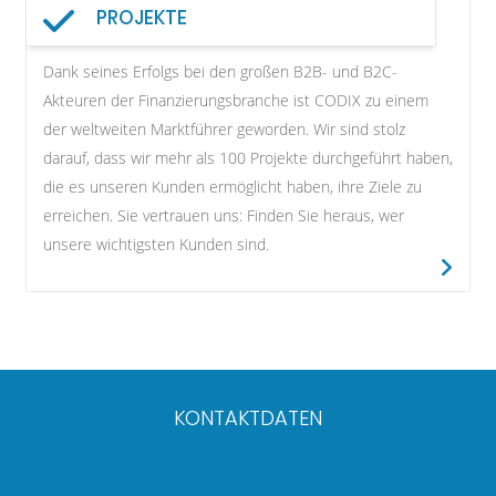
PROJEKTE
Dank seines Erfolgs bei den großen B2B- und B2C-
Akteuren der Finanzierungsbranche ist CODIX zu einem
der weltweiten Marktführer geworden. Wir sind stolz
darauf, dass wir mehr als 100 Projekte durchgeführt haben,
die es unseren Kunden ermöglicht haben, ihre Ziele zu
erreichen. Sie vertrauen uns: Finden Sie heraus, wer
unsere wichtigsten Kunden sind.
KONTAKTDATEN