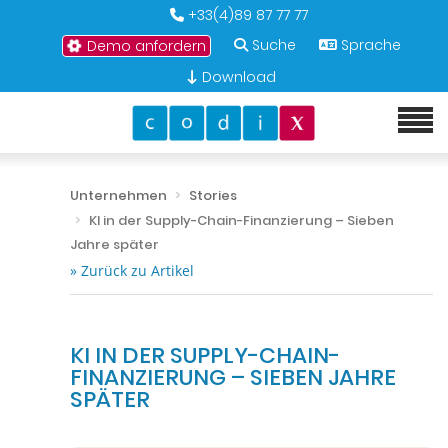
+33(4)89 87 77 77
Suche
Sprache
Demo anfordern
Download
Unternehmen
Stories
KI in der Supply-Chain-Finanzierung – Sieben
Jahre später
» Zurück zu Artikel
KI IN DER SUPPLY-CHAIN-
FINANZIERUNG – SIEBEN JAHRE
SPÄTER