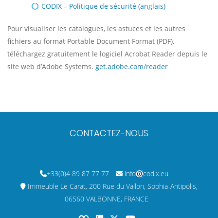
CODIX – Politique de sécurité (anglais)
Pour visualiser les catalogues, les astuces et les autres
fichiers au format Portable Document Format (PDF),
téléchargez gratuitement le logiciel Acrobat Reader depuis le
site web d’Adobe Systems.
get.adobe.com/reader
CONTACTEZ-NOUS
+33(0)4 89 87 77 77
info
codix.eu
Immeuble Le Carat, 200 Rue du Vallon, Sophia-Antipolis,
06560 VALBONNE, FRANCE