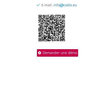
E-mail:
info
codix.eu
Demander une démo